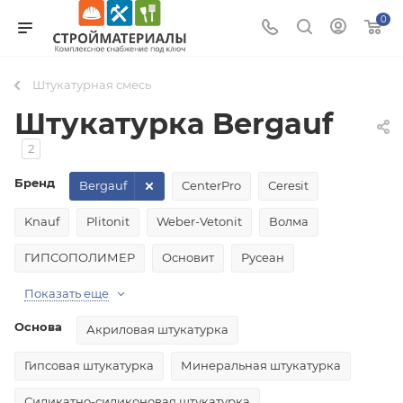
0
Штукатурная смесь
Штукатурка Bergauf
2
Бренд
Bergauf
CenterPro
Ceresit
Knauf
Plitonit
Weber-Vetonit
Волма
ГИПСОПОЛИМЕР
Основит
Русеан
Показать еще
Основа
Акриловая штукатурка
Гипсовая штукатурка
Минеральная штукатурка
Силикатно-силиконовая штукатурка