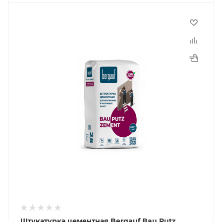
Штукатурка цементная Bergauf Bau Putz