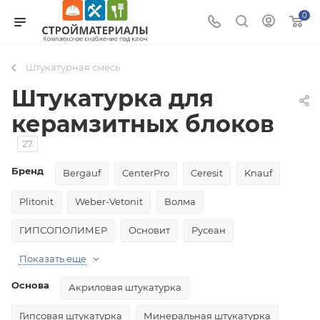
0
Штукатурная смесь
Штукатурка для
керамзитных блоков
27
Бренд
Bergauf
CenterPro
Ceresit
Knauf
Plitonit
Weber-Vetonit
Волма
ГИПСОПОЛИМЕР
Основит
Русеан
Показать еще
Основа
Акриловая штукатурка
Гипсовая штукатурка
Минеральная штукатурка