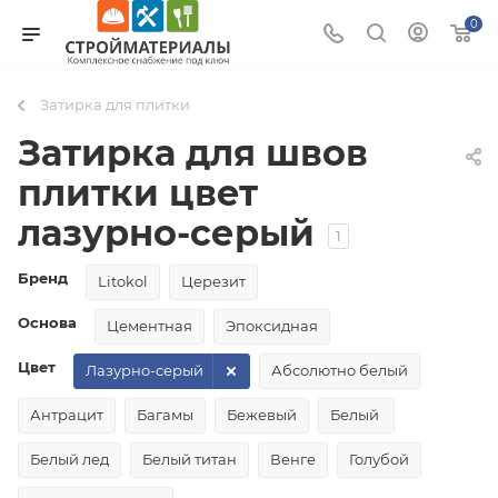
0
Затирка для плитки
Затирка для швов
плитки цвет
лазурно-серый
1
Бренд
Litokol
Церезит
Основа
Цементная
Эпоксидная
Цвет
Лазурно-серый
Абсолютно белый
Антрацит
Багамы
Бежевый
Белый
Белый лед
Белый титан
Венге
Голубой