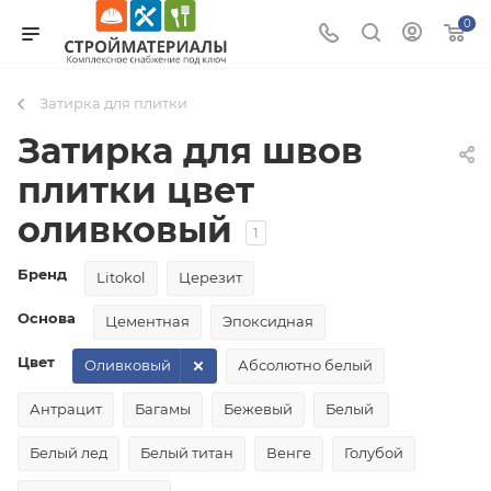
0
Затирка для плитки
Затирка для швов
плитки цвет
оливковый
1
Бренд
Litokol
Церезит
Основа
Цементная
Эпоксидная
Цвет
Оливковый
Абсолютно белый
Антрацит
Багамы
Бежевый
Белый
Белый лед
Белый титан
Венге
Голубой