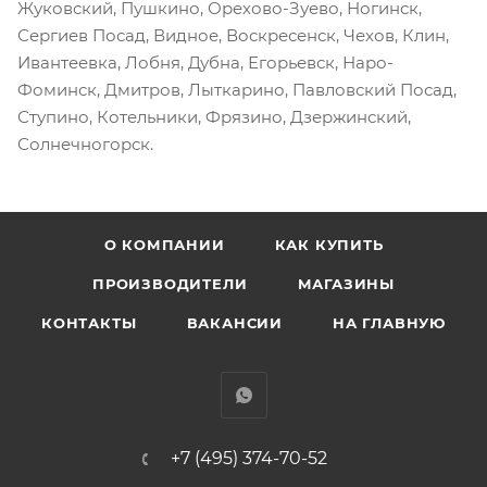
Жуковский, Пушкино, Орехово-Зуево, Ногинск,
Сергиев Посад, Видное, Воскресенск, Чехов, Клин,
Ивантеевка, Лобня, Дубна, Егорьевск, Наро-
Фоминск, Дмитров, Лыткарино, Павловский Посад,
Ступино, Котельники, Фрязино, Дзержинский,
Солнечногорск.
О КОМПАНИИ
КАК КУПИТЬ
ПРОИЗВОДИТЕЛИ
МАГАЗИНЫ
КОНТАКТЫ
ВАКАНСИИ
НА ГЛАВНУЮ
+7 (495) 374-70-52