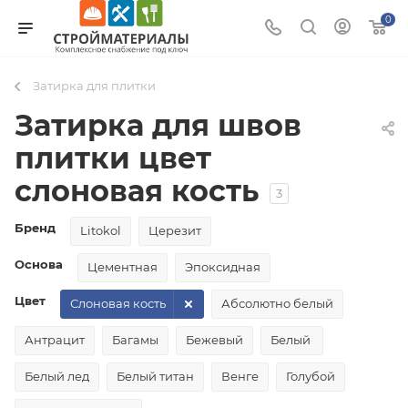
0
Затирка для плитки
Затирка для швов
плитки цвет
слоновая кость
3
Бренд
Litokol
Церезит
Основа
Цементная
Эпоксидная
Цвет
Слоновая кость
Абсолютно белый
Антрацит
Багамы
Бежевый
Белый
Белый лед
Белый титан
Венге
Голубой