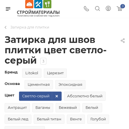
0
Затирка для плитки
Затирка для швов
плитки цвет светло-
серый
3
Бренд
Litokol
Церезит
Основа
Цементная
Эпоксидная
Цвет
Светло-серый
Абсолютно белый
Антрацит
Багамы
Бежевый
Белый
Белый лед
Белый титан
Венге
Голубой