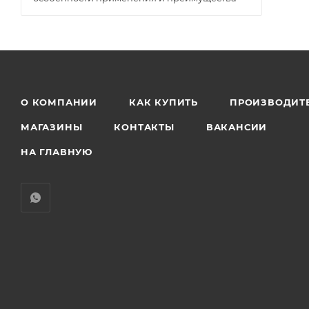
Мокрый асфальт (
2
)
Пепельно-белый (
2
)
Пыльно-синий (
3
)
Серебристо-серый (
3
)
Стальной серый (
2
)
О КОМПАНИИ
КАК КУПИТЬ
ПРОИЗВОДИТ
Кирпично-красный (
1
)
МАГАЗИНЫ
КОНТАКТЫ
ВАКАНСИИ
Черный уголь (
2
)
НА ГЛАВНУЮ
Персиковый (
3
)
Светло-коричневый (
4
)
Серо-голубой (
1
)
Лазурно-серый (
1
)
Темно-коричневый (
2
)
Нефрит (
2
)
Мятный (
2
)