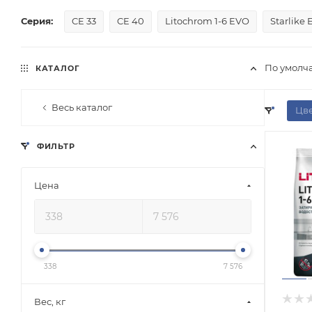
Серия:
CE 33
CE 40
Litochrom 1-6 EVO
Starlike
По умолч
КАТАЛОГ
Весь каталог
Цве
ФИЛЬТР
Цена
338
7 576
Вес, кг