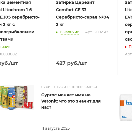
рка цементная
Затирка Церезит
За
ol Litochrom 1-6
Comfort CE 33
Lit
E.105 серебристо-
Серебристо-серая №04
EVO
 2 кг с
2 кг
сер
ивогрибковыми
пр
В наличии
Арт.: 2092317
ствами
св
личии
П
500090002
Арт
уб.
/шт
427
руб.
/шт
СУХИЕ СТРОИТЕЛЬНЫЕ СМЕСИ
Gyproc меняет имя на
Vetonit: что это значит для
нас?
11 августа 2025