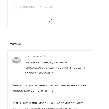
Litochrom 1-6 EVO (
0
)
Карамель (
8
)
Кожа (
3
)
Пастельно-синий (
3
)
Свинцово-серый (
3
)
Серый шелк (
3
)
Статьи
Серый шифер (
3
)
Белый титан (
3
)
18 апреля 2025
Табачный (
3
)
Бумажная лента для швов
Натура (
гипсокартона: как избежать трещин
4
)
после высыхания
Венге (
2
)
Горький шоколад (
1
)
Лента под шпаклёвку: зачем она нужна и как
Дымчатый серый (
2
)
правильно её применять
Кофе (
3
)
Белый клей для мозаики и керамогранита:
Крем-брюле (
2
)
особенности применения и преимущества