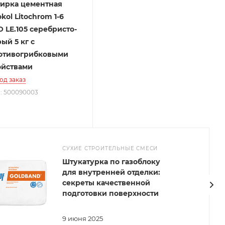
тирка цементная
okol Litochrom 1-6
 LE.105 серебристо-
ый 5 кг с
отивогрибковыми
ойствами
од заказ
.: 500090003
СУХИЕ СТРОИТЕЛЬНЫЕ СМЕСИ
Штукатурка по газоблоку
для внутренней отделки:
секреты качественной
подготовки поверхности
9 июня 2025