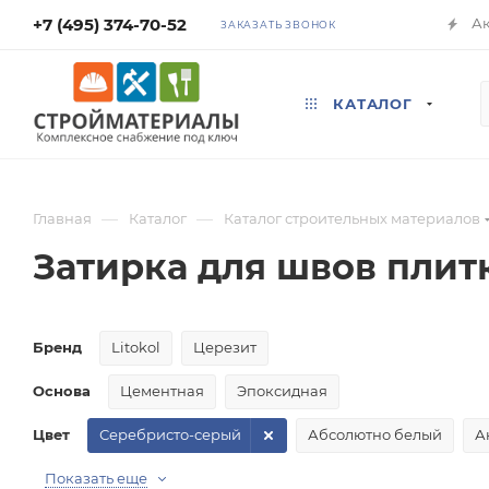
+7 (495) 374-70-52
А
ЗАКАЗАТЬ ЗВОНОК
КАТАЛОГ
—
—
Главная
Каталог
Каталог строительных материалов
Затирка для швов плит
Бренд
Litokol
Церезит
Основа
Цементная
Эпоксидная
Цвет
Серебристо-серый
Абсолютно белый
А
Показать еще