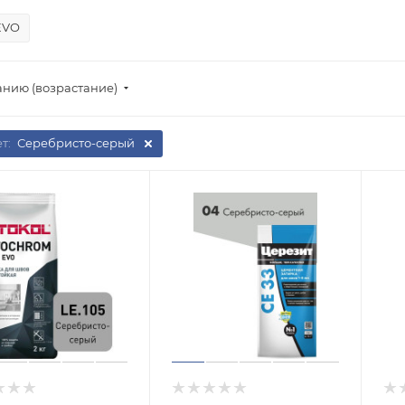
 EVO
анию (возрастание)
т:
Серебристо-серый