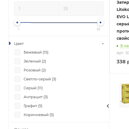
Зати
Litok
EVO L
серый
1
25
прот
свой
Цвет
В на
Бежевый (
15
)
Арт.: 
Зеленый (
2
)
338
р
Розовый (
2
)
Светло-серый (
3
)
Серый (
11
)
Антрацит (
3
)
Графит (
5
)
Коричневый (
5
)
Прозрачный (
3
)