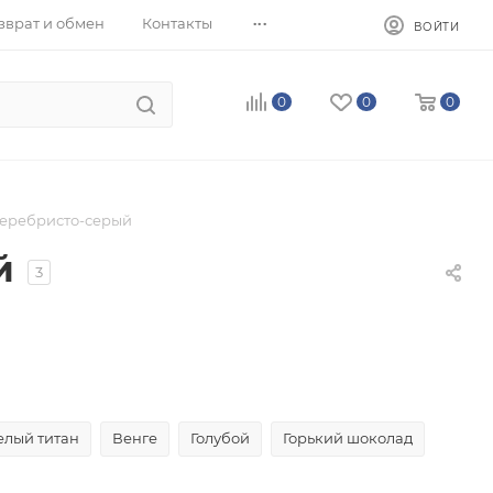
...
зврат и обмен
Контакты
ВОЙТИ
0
0
0
еребристо-серый
й
3
елый титан
Венге
Голубой
Горький шоколад