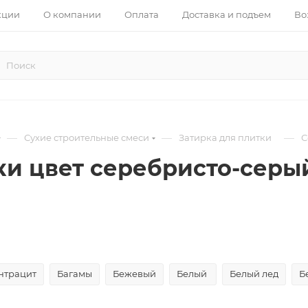
кции
О компании
Оплата
Доставка и подъем
Во
—
—
—
Сухие строительные смеси
Затирка для плитки
С
ки цвет серебристо-серы
нтрацит
Багамы
Бежевый
Белый
Белый лед
Б