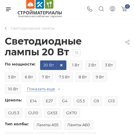
0
Светодиодные лампы
Светодиодные
лампы 20 Вт
15
По мощности:
20 Вт
1 Вт
2 Вт
3 Вт
5 Вт
6 Вт
7 Вт
7.5 Вт
8 Вт
9 Вт
10 Вт
Показать еще
Цоколь:
E14
E27
G4
G5.3
G9
G13
GU5.3
GU10
GX53
GX70
Тип колбы:
Лампы A55
Лампы A60