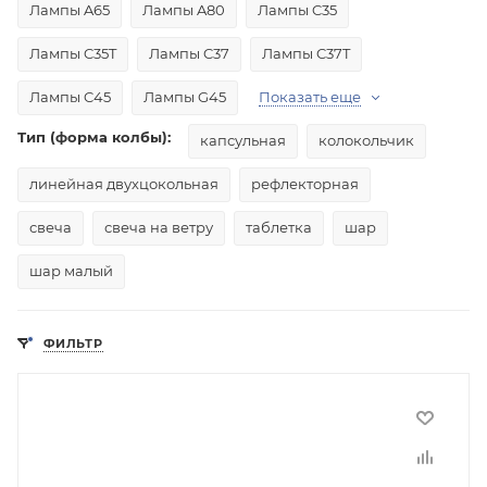
Лампы A65
Лампы A80
Лампы C35
Лампы C35T
Лампы C37
Лампы C37T
Лампы C45
Лампы G45
Показать еще
Тип (форма колбы):
капсульная
колокольчик
линейная двухцокольная
рефлекторная
свеча
свеча на ветру
таблетка
шар
шар малый
ФИЛЬТР