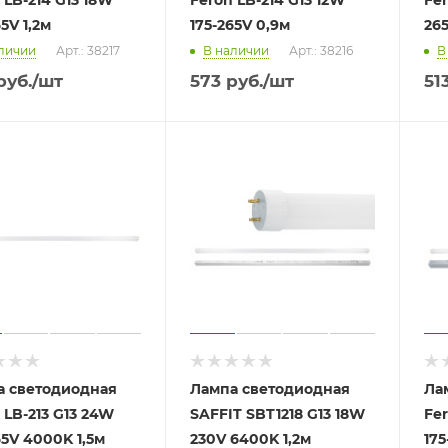
65V 1,2м
175-265V 0,9м
265
личии
Арт.: 38217
В наличии
Арт.: 38216
В
руб.
/шт
573
руб.
/шт
51
а светодиодная
Лампа светодиодная
Ла
 LB-213 G13 24W
SAFFIT SBT1218 G13 18W
Fer
65V 4000K 1,5м
230V 6400K 1,2м
175