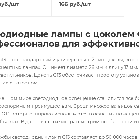
уб.
/шт
166
руб.
/шт
тодиодные лампы с цоколем 
фессионалов для эффективн
13 - это стандартный и универсальный тип цоколя, кото
центных лампах. Он имеет диаметр 26 мм и длину 13 мм
светильников. Цоколь G13 обеспечивает простоту устано
ние с патроном.
менном мире светодиодное освещение становится все 
еоспоримым преимуществам. Среди множества видов св
 G13, которые широко используются в офисных помещени
объектах. В данной статье мы рассмотрим особенности и
жбы светодиодных ламп G13 составляет до 50 000 часов,