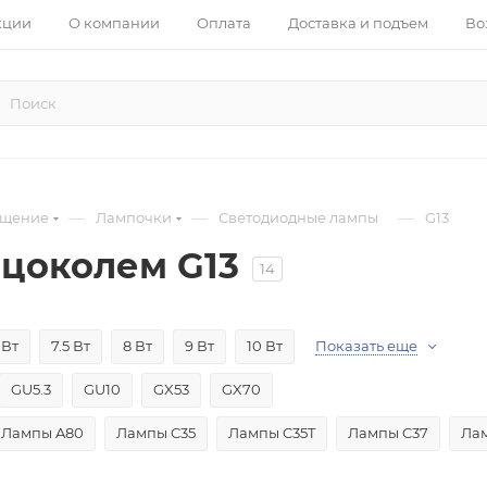
кции
О компании
Оплата
Доставка и подъем
Во
—
—
—
ещение
Лампочки
Светодиодные лампы
G13
 цоколем G13
14
 Вт
7.5 Вт
8 Вт
9 Вт
10 Вт
Показать еще
GU5.3
GU10
GX53
GX70
Лампы A80
Лампы C35
Лампы C35T
Лампы C37
Ла