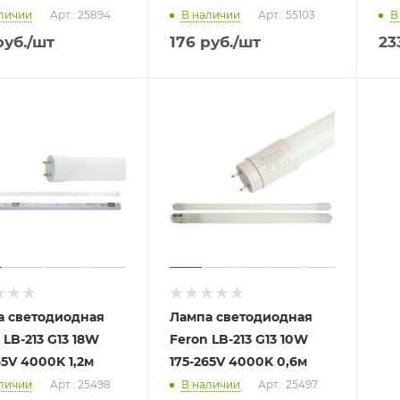
личии
Арт.: 25894
В наличии
Арт.: 55103
В
уб.
/шт
176
руб.
/шт
23
а светодиодная
Лампа светодиодная
 LB-213 G13 18W
Feron LB-213 G13 10W
65V 4000K 1,2м
175-265V 4000K 0,6м
личии
Арт.: 25498
В наличии
Арт.: 25497