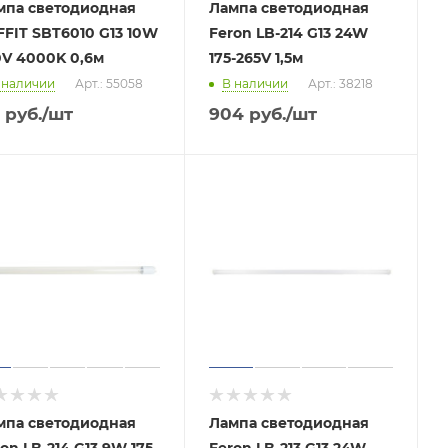
мпа светодиодная
Лампа светодиодная
FFIT SBT6010 G13 10W
Feron LB-214 G13 24W
0V 4000K 0,6м
175-265V 1,5м
 наличии
Арт.: 55058
В наличии
Арт.: 38218
руб.
/шт
904
руб.
/шт
мпа светодиодная
Лампа светодиодная
on LB-214 G13 9W 175-
Feron LB-213 G13 24W