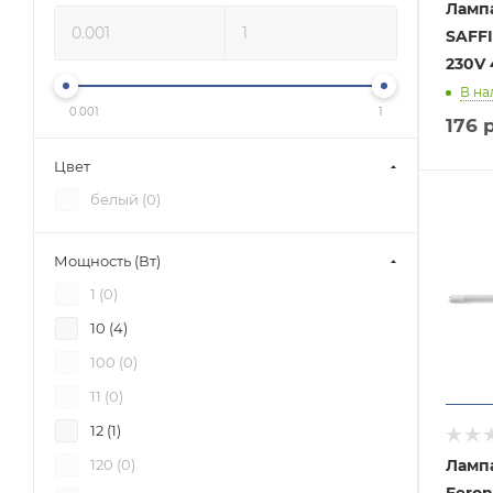
Ламп
SAFFI
230V 
В на
0.001
1
176
р
Цвет
белый (
0
)
Мощность (Вт)
1 (
0
)
10 (
4
)
100 (
0
)
11 (
0
)
12 (
1
)
Ламп
120 (
0
)
Feron