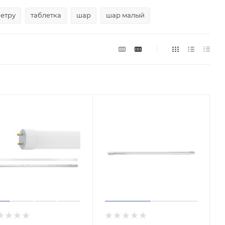
ветру
таблетка
шар
шар малый