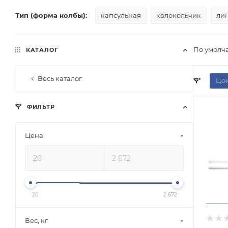
Тип (форма колбы):
капсульная
колокольчик
ли
По умолч
КАТАЛОГ
Весь каталог
Цок
ФИЛЬТР
Цена
20
2 672
Вес, кг