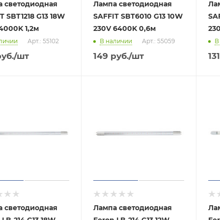
а светодиодная
Лампа светодиодная
Ла
T SBT1218 G13 18W
SAFFIT SBT6010 G13 10W
SA
4000K 1,2м
230V 6400K 0,6м
23
личии
Арт.: 55102
В наличии
Арт.: 55059
В
уб.
/шт
149
руб.
/шт
131
а светодиодная
Лампа светодиодная
Ла
 LB-214 G13 18W
Feron LB-214 G13 12W
Fer