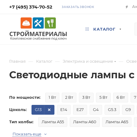
+7 (495) 374-70-52
А
ЗАКАЗАТЬ ЗВОНОК
КАТАЛОГ
—
—
—
Главная
Каталог
Электрика и освещение
Осв
Светодиодные лампы с
По мощности:
1 Вт
2 Вт
3 Вт
5 Вт
6 Вт
7
Цоколь:
G13
E14
E27
G4
G5.3
G9
Тип колбы:
Лампы A55
Лампы A60
Лампы A65
Показать еще