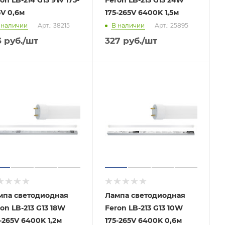
V 0,6м
175-265V 6400K 1,5м
 наличии
Арт.: 38215
В наличии
Арт.: 25895
3
руб.
/шт
327
руб.
/шт
мпа светодиодная
Лампа светодиодная
on LB-213 G13 18W
Feron LB-213 G13 10W
-265V 6400K 1,2м
175-265V 6400K 0,6м