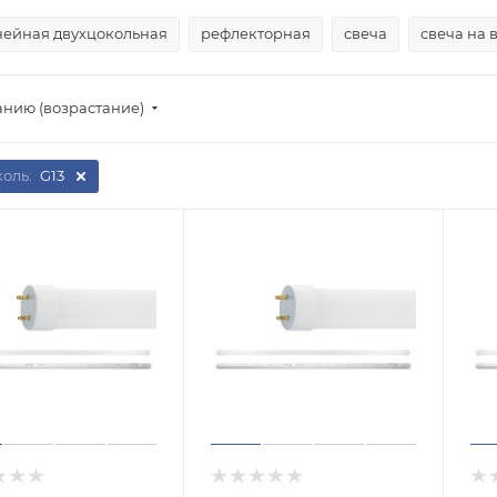
нейная двухцокольная
рефлекторная
свеча
свеча на 
анию (возрастание)
оль:
G13