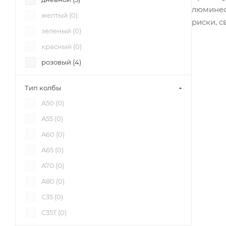
1120 (
0
)
люминес
желтый (
0
)
риски, 
1130 (
0
)
зеленый (
0
)
1140 (
0
)
красный (
0
)
1160 (
0
)
розовый (
4
)
1170 (
0
)
синий (
0
)
1215 (
0
)
Тип колбы
1220 (
0
)
A50 (
0
)
1230 (
0
)
A55 (
0
)
1240 (
0
)
A60 (
0
)
1260 (
0
)
A65 (
0
)
1270 (
0
)
A70 (
0
)
1275 (
0
)
A80 (
0
)
1280 (
0
)
C35 (
0
)
1300 (
0
)
C35T (
0
)
1320 (
0
)