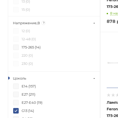
13 (
0
)
175-2
15 (
0
)
В на
150 (
0
)
878
Напряжение,В
?
17 (
0
)
12 (
0
)
18 (
5
)
12-48 (
0
)
2 (
0
)
175-265 (
14
)
20 (
0
)
220 (
0
)
22 (
0
)
230 (
0
)
24 (
3
)
25 (
0
)
Цоколь
3 (
0
)
E14 (
157
)
30 (
0
)
E27 (
211
)
35 (
0
)
Ламп
E27-E40 (
19
)
40 (
0
)
Feron
G13 (
14
)
175-2
5 (
0
)