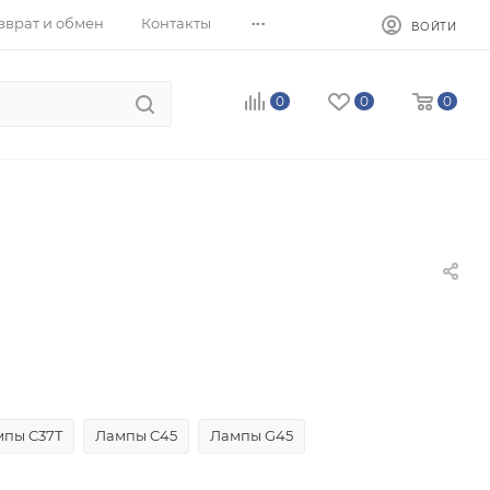
...
зврат и обмен
Контакты
ВОЙТИ
0
0
0
мпы C37T
Лампы C45
Лампы G45