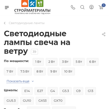
0
Светодиодные лампы
Светодиодные
лампы свеча на
ветру
39
По мощности:
1 Вт
2 Вт
3 Вт
5 Вт
6 Вт
7 Вт
7.5 Вт
8 Вт
9 Вт
10 Вт
Показать еще
Цоколь:
E14
E27
G4
G5.3
G9
G13
GU5.3
GU10
GX53
GX70