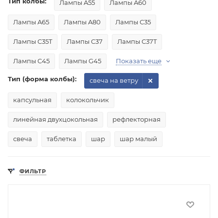
Тип колбы:
Лампы A55
Лампы A60
Лампы A65
Лампы A80
Лампы C35
Лампы C35T
Лампы C37
Лампы C37T
Лампы C45
Лампы G45
Показать еще
Тип (форма колбы):
свеча на ветру
капсульная
колокольчик
линейная двухцокольная
рефлекторная
свеча
таблетка
шар
шар малый
ФИЛЬТР