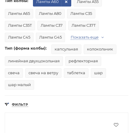
Тип колбы:
Лампы A60
Лампы A55
Лампы A65
Лампы A80
Лампы C35
Лампы C35T
Лампы C37
Лампы C37T
Лампы C45
Лампы G45
Показать еще
Тип (форма колбы):
капсульная
колокольчик
линейная двухцокольная
рефлекторная
свеча
свеча на ветру
таблетка
шар
шар малый
ФИЛЬТР