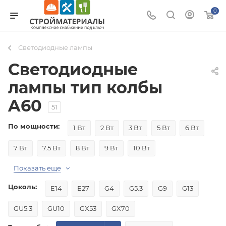
0
Светодиодные лампы
Светодиодные
лампы тип колбы
A60
51
По мощности:
1 Вт
2 Вт
3 Вт
5 Вт
6 Вт
7 Вт
7.5 Вт
8 Вт
9 Вт
10 Вт
Показать еще
Цоколь:
E14
E27
G4
G5.3
G9
G13
GU5.3
GU10
GX53
GX70