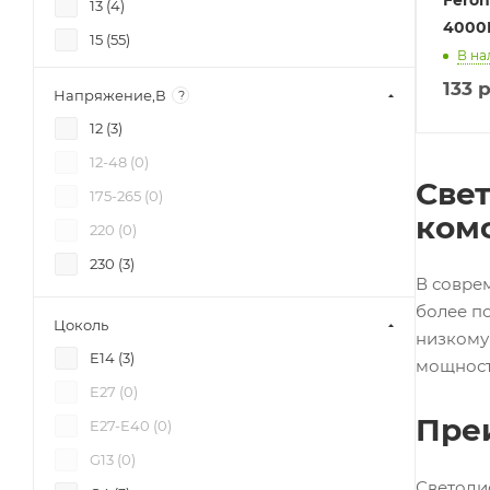
13 (
4
)
4000
15 (
55
)
В на
150 (
1
)
133
р
Напряжение,В
?
17 (
3
)
12 (
3
)
18 (
5
)
12-48 (
0
)
2 (
6
)
Све
175-265 (
0
)
20 (
15
)
ком
220 (
0
)
22 (
42
)
230 (
3
)
24 (
3
)
В совре
более п
25 (
9
)
Цоколь
низкому
3 (
27
)
E14 (
3
)
мощност
30 (
9
)
E27 (
0
)
35 (
3
)
Пре
E27-E40 (
0
)
40 (
6
)
G13 (
0
)
5 (
25
)
Светоди