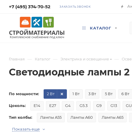
+7 (495) 374-70-52
А
ЗАКАЗАТЬ ЗВОНОК
КАТАЛОГ
—
—
—
Главная
Каталог
Электрика и освещение
Осв
Светодиодные лампы 2
По мощности:
2 Вт
1 Вт
3 Вт
5 Вт
6 Вт
Цоколь:
E14
E27
G4
G5.3
G9
G13
GU
Тип колбы:
Лампы A55
Лампы A60
Лампы A65
Показать еще