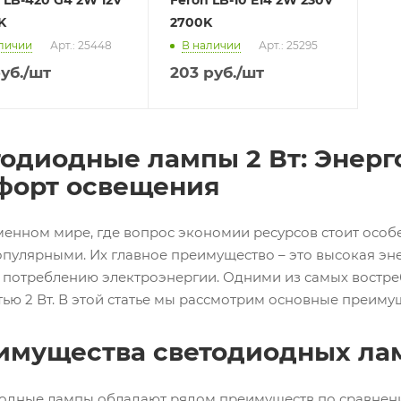
K
2700K
личии
Арт.: 25448
В наличии
Арт.: 25295
уб.
/шт
203
руб.
/шт
тодиодные лампы 2 Вт: Энер
форт освещения
менном мире, где вопрос экономии ресурсов стоит особ
опулярными. Их главное преимущество – это высокая эн
 потреблению электроэнергии. Одними из самых востр
ью 2 Вт. В этой статье мы рассмотрим основные преимущ
имущества светодиодных ла
одные лампы обладают рядом преимуществ по сравнен