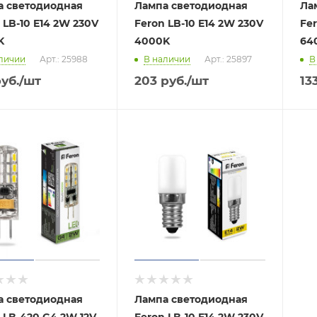
а светодиодная
Лампа светодиодная
Ла
 LB-10 E14 2W 230V
Feron LB-10 E14 2W 230V
Fer
K
4000K
64
личии
Арт.: 25988
В наличии
Арт.: 25897
В
уб.
/шт
203
руб.
/шт
13
а светодиодная
Лампа светодиодная
 LB-420 G4 2W 12V
Feron LB-10 E14 2W 230V