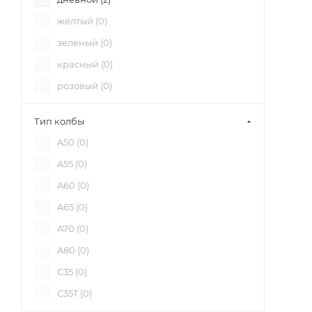
1120 (
0
)
желтый (
0
)
1130 (
0
)
зеленый (
0
)
1140 (
0
)
красный (
0
)
1160 (
0
)
розовый (
0
)
1170 (
0
)
синий (
0
)
1215 (
0
)
Тип колбы
1220 (
0
)
A50 (
0
)
1230 (
0
)
A55 (
0
)
1240 (
0
)
A60 (
0
)
1260 (
0
)
A65 (
0
)
1270 (
0
)
A70 (
0
)
1275 (
0
)
A80 (
0
)
1280 (
0
)
C35 (
0
)
1300 (
0
)
C35T (
0
)
1320 (
0
)