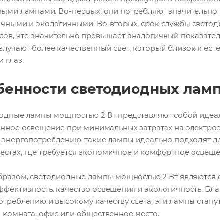
ными лампами. Во-первых, они потребляют значительно 
чными и экологичными. Во-вторых, срок службы светоди
сов, что значительно превышает аналогичный показатель
злучают более качественный свет, который близок к ес
и глаз.
бенности светодиодных ламп
одные лампы мощностью 2 Вт представляют собой идеаль
енное освещение при минимальных затратах на электро
 энергопотреблению, такие лампы идеально подходят д
местах, где требуется экономичное и комфортное освеще
бразом, светодиодные лампы мощностью 2 Вт являются о
ффективность, качество освещения и экологичность. Бл
отреблению и высокому качеству света, эти лампы стан
я комната, офис или общественное место.