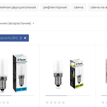
нейная двухцокольная
рефлекторная
свеча
свеча на 
анию (возрастание)
ность (Вт):
2