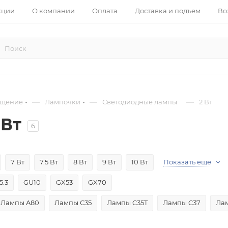
кции
О компании
Оплата
Доставка и подъем
Во
—
—
—
ещение
Лампочки
Светодиодные лампы
2 Вт
 Вт
6
7 Вт
7.5 Вт
8 Вт
9 Вт
10 Вт
Показать еще
5.3
GU10
GX53
GX70
Лампы A80
Лампы C35
Лампы C35T
Лампы C37
Ла