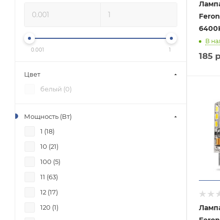
Ламп
Feron
6400
В на
0.001
1
185
р
Цвет
белый (
0
)
Мощность (Вт)
1 (
18
)
10 (
21
)
100 (
5
)
11 (
63
)
12 (
17
)
Ламп
120 (
1
)
Feron