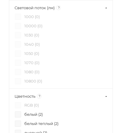
Световой поток (лм)
?
1000 (
0
)
10000 (
0
)
1030 (
0
)
1040 (
0
)
1050 (
0
)
1070 (
0
)
1080 (
0
)
10800 (
0
)
1090 (
0
)
Цветность
?
1095 (
0
)
RGB (
0
)
1100 (
0
)
белый (
2
)
1105 (
0
)
белый теплый (
2
)
1110 (
0
)
дневной (
2
)