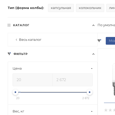
Тип (форма колбы):
капсульная
колокольчик
ли
По умолч
КАТАЛОГ
Весь каталог
Мощ
ФИЛЬТР
Цена
20
2 672
Вес, кг