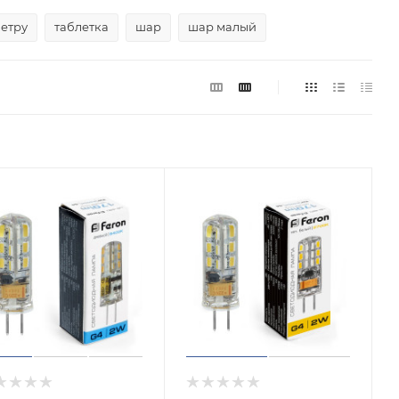
ветру
таблетка
шар
шар малый