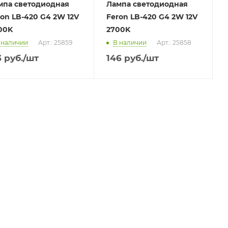
мпа светодиодная
Лампа светодиодная
on LB-420 G4 2W 12V
Feron LB-420 G4 2W 12V
00K
2700K
 наличии
Арт.: 25859
В наличии
Арт.: 25858
3
руб.
/шт
146
руб.
/шт