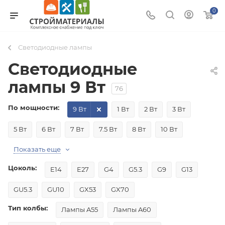
0
Светодиодные лампы
Светодиодные
лампы 9 Вт
76
По мощности:
9 Вт
1 Вт
2 Вт
3 Вт
5 Вт
6 Вт
7 Вт
7.5 Вт
8 Вт
10 Вт
Показать еще
Цоколь:
E14
E27
G4
G5.3
G9
G13
GU5.3
GU10
GX53
GX70
Тип колбы:
Лампы A55
Лампы A60