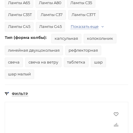
Лампы A65
Лампы A80
Лампы C35
Лампы C35T
Лампы C37
Лампы C37T
Лампы C45
Лампы G45
Показать еще
Тип (форма колбы):
капсульная
колокольчик
линейная двухцокольная
рефлекторная
свеча
свеча на ветру
таблетка
шар
шар малый
ФИЛЬТР